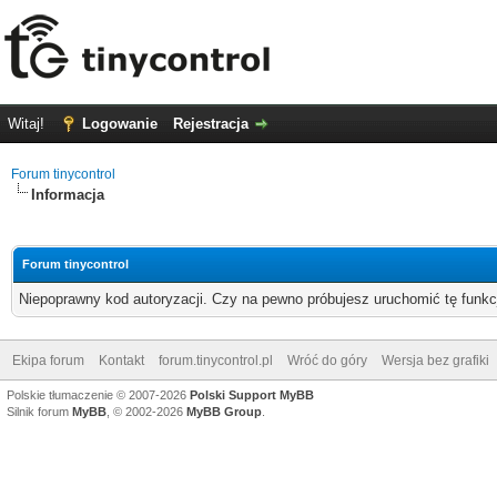
Witaj!
Logowanie
Rejestracja
Forum tinycontrol
Informacja
Forum tinycontrol
Niepoprawny kod autoryzacji. Czy na pewno próbujesz uruchomić tę funk
Ekipa forum
Kontakt
forum.tinycontrol.pl
Wróć do góry
Wersja bez grafiki
Polskie tłumaczenie © 2007-2026
Polski Support MyBB
Silnik forum
MyBB
, © 2002-2026
MyBB Group
.