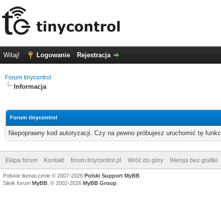
Witaj!
Logowanie
Rejestracja
Forum tinycontrol
Informacja
Forum tinycontrol
Niepoprawny kod autoryzacji. Czy na pewno próbujesz uruchomić tę funk
Ekipa forum
Kontakt
forum.tinycontrol.pl
Wróć do góry
Wersja bez grafiki
Polskie tłumaczenie © 2007-2026
Polski Support MyBB
Silnik forum
MyBB
, © 2002-2026
MyBB Group
.