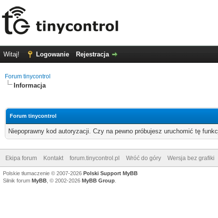
Witaj!
Logowanie
Rejestracja
Forum tinycontrol
Informacja
Forum tinycontrol
Niepoprawny kod autoryzacji. Czy na pewno próbujesz uruchomić tę funk
Ekipa forum
Kontakt
forum.tinycontrol.pl
Wróć do góry
Wersja bez grafiki
Polskie tłumaczenie © 2007-2026
Polski Support MyBB
Silnik forum
MyBB
, © 2002-2026
MyBB Group
.