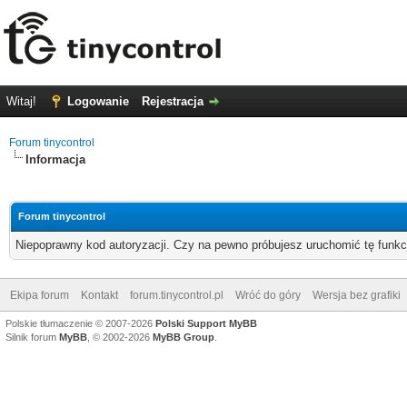
Witaj!
Logowanie
Rejestracja
Forum tinycontrol
Informacja
Forum tinycontrol
Niepoprawny kod autoryzacji. Czy na pewno próbujesz uruchomić tę funk
Ekipa forum
Kontakt
forum.tinycontrol.pl
Wróć do góry
Wersja bez grafiki
Polskie tłumaczenie © 2007-2026
Polski Support MyBB
Silnik forum
MyBB
, © 2002-2026
MyBB Group
.