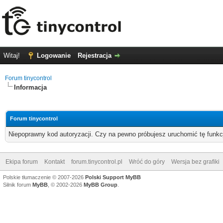
Witaj!
Logowanie
Rejestracja
Forum tinycontrol
Informacja
Forum tinycontrol
Niepoprawny kod autoryzacji. Czy na pewno próbujesz uruchomić tę funk
Ekipa forum
Kontakt
forum.tinycontrol.pl
Wróć do góry
Wersja bez grafiki
Polskie tłumaczenie © 2007-2026
Polski Support MyBB
Silnik forum
MyBB
, © 2002-2026
MyBB Group
.