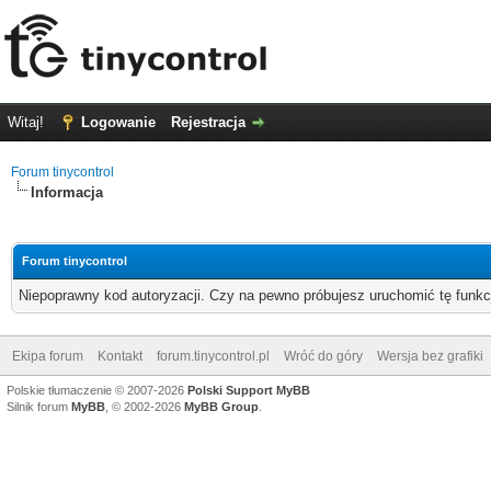
Witaj!
Logowanie
Rejestracja
Forum tinycontrol
Informacja
Forum tinycontrol
Niepoprawny kod autoryzacji. Czy na pewno próbujesz uruchomić tę funk
Ekipa forum
Kontakt
forum.tinycontrol.pl
Wróć do góry
Wersja bez grafiki
Polskie tłumaczenie © 2007-2026
Polski Support MyBB
Silnik forum
MyBB
, © 2002-2026
MyBB Group
.