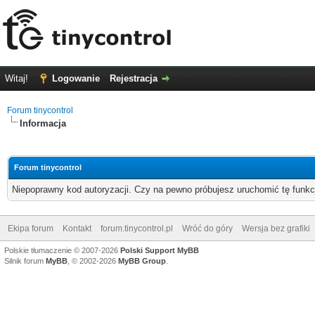
Witaj!
Logowanie
Rejestracja
Forum tinycontrol
Informacja
Forum tinycontrol
Niepoprawny kod autoryzacji. Czy na pewno próbujesz uruchomić tę funk
Ekipa forum
Kontakt
forum.tinycontrol.pl
Wróć do góry
Wersja bez grafiki
Polskie tłumaczenie © 2007-2026
Polski Support MyBB
Silnik forum
MyBB
, © 2002-2026
MyBB Group
.