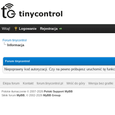
Witaj!
Logowanie
Rejestracja
Forum tinycontrol
Informacja
Forum tinycontrol
Niepoprawny kod autoryzacji. Czy na pewno próbujesz uruchomić tę funk
Ekipa forum
Kontakt
forum.tinycontrol.pl
Wróć do góry
Wersja bez grafiki
Polskie tłumaczenie © 2007-2026
Polski Support MyBB
Silnik forum
MyBB
, © 2002-2026
MyBB Group
.