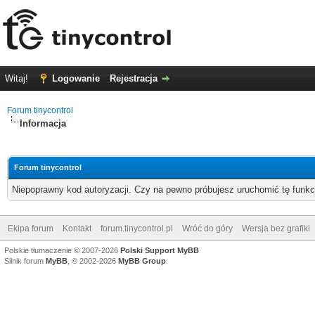
Witaj!
Logowanie
Rejestracja
Forum tinycontrol
Informacja
Forum tinycontrol
Niepoprawny kod autoryzacji. Czy na pewno próbujesz uruchomić tę funk
Ekipa forum
Kontakt
forum.tinycontrol.pl
Wróć do góry
Wersja bez grafiki
Polskie tłumaczenie © 2007-2026
Polski Support MyBB
Silnik forum
MyBB
, © 2002-2026
MyBB Group
.