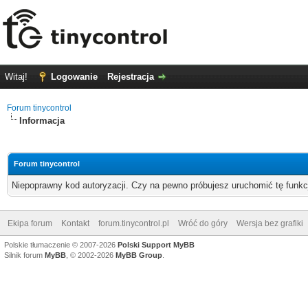
Witaj!
Logowanie
Rejestracja
Forum tinycontrol
Informacja
Forum tinycontrol
Niepoprawny kod autoryzacji. Czy na pewno próbujesz uruchomić tę funk
Ekipa forum
Kontakt
forum.tinycontrol.pl
Wróć do góry
Wersja bez grafiki
Polskie tłumaczenie © 2007-2026
Polski Support MyBB
Silnik forum
MyBB
, © 2002-2026
MyBB Group
.