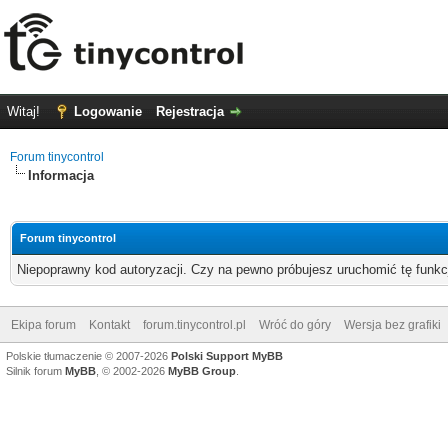
Witaj!
Logowanie
Rejestracja
Forum tinycontrol
Informacja
Forum tinycontrol
Niepoprawny kod autoryzacji. Czy na pewno próbujesz uruchomić tę funk
Ekipa forum
Kontakt
forum.tinycontrol.pl
Wróć do góry
Wersja bez grafiki
Polskie tłumaczenie © 2007-2026
Polski Support MyBB
Silnik forum
MyBB
, © 2002-2026
MyBB Group
.