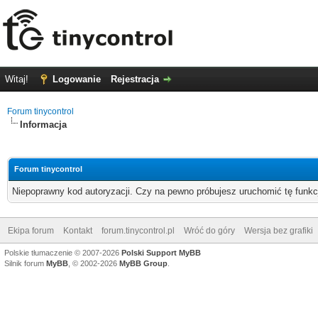
Witaj!
Logowanie
Rejestracja
Forum tinycontrol
Informacja
Forum tinycontrol
Niepoprawny kod autoryzacji. Czy na pewno próbujesz uruchomić tę funk
Ekipa forum
Kontakt
forum.tinycontrol.pl
Wróć do góry
Wersja bez grafiki
Polskie tłumaczenie © 2007-2026
Polski Support MyBB
Silnik forum
MyBB
, © 2002-2026
MyBB Group
.