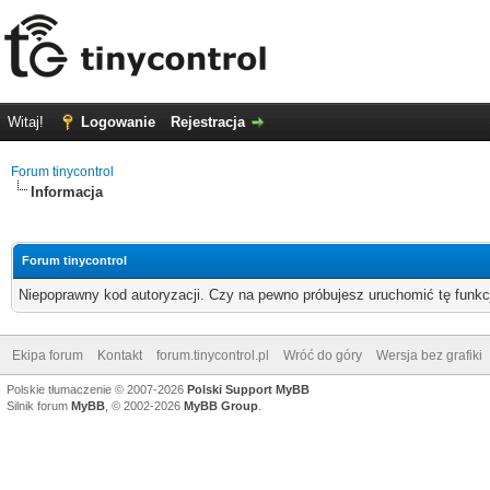
Witaj!
Logowanie
Rejestracja
Forum tinycontrol
Informacja
Forum tinycontrol
Niepoprawny kod autoryzacji. Czy na pewno próbujesz uruchomić tę funk
Ekipa forum
Kontakt
forum.tinycontrol.pl
Wróć do góry
Wersja bez grafiki
Polskie tłumaczenie © 2007-2026
Polski Support MyBB
Silnik forum
MyBB
, © 2002-2026
MyBB Group
.