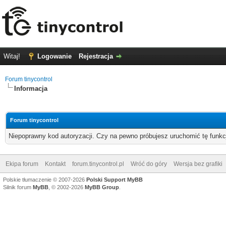
Witaj!
Logowanie
Rejestracja
Forum tinycontrol
Informacja
Forum tinycontrol
Niepoprawny kod autoryzacji. Czy na pewno próbujesz uruchomić tę funk
Ekipa forum
Kontakt
forum.tinycontrol.pl
Wróć do góry
Wersja bez grafiki
Polskie tłumaczenie © 2007-2026
Polski Support MyBB
Silnik forum
MyBB
, © 2002-2026
MyBB Group
.