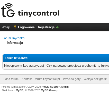
Witaj!
Logowanie
Rejestracja
Forum tinycontrol
Informacja
Forum tinycontrol
Niepoprawny kod autoryzacji. Czy na pewno próbujesz uruchomić tę funk
Ekipa forum
Kontakt
forum.tinycontrol.pl
Wróć do góry
Wersja bez grafiki
Polskie tłumaczenie © 2007-2026
Polski Support MyBB
Silnik forum
MyBB
, © 2002-2026
MyBB Group
.