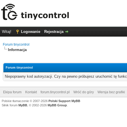
Witaj!
Logowanie
Rejestracja
Forum tinycontrol
Informacja
Forum tinycontrol
Niepoprawny kod autoryzacji. Czy na pewno próbujesz uruchomić tę funk
Ekipa forum
Kontakt
forum.tinycontrol.pl
Wróć do góry
Wersja bez grafiki
Polskie tłumaczenie © 2007-2026
Polski Support MyBB
Silnik forum
MyBB
, © 2002-2026
MyBB Group
.