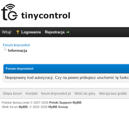
Witaj!
Logowanie
Rejestracja
Forum tinycontrol
Informacja
Forum tinycontrol
Niepoprawny kod autoryzacji. Czy na pewno próbujesz uruchomić tę funk
Ekipa forum
Kontakt
forum.tinycontrol.pl
Wróć do góry
Wersja bez grafiki
Polskie tłumaczenie © 2007-2026
Polski Support MyBB
Silnik forum
MyBB
, © 2002-2026
MyBB Group
.