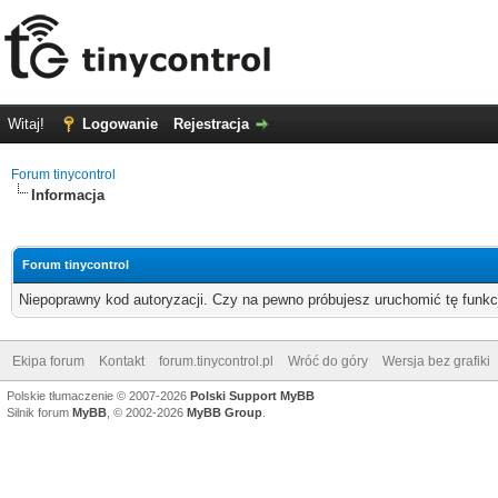
Witaj!
Logowanie
Rejestracja
Forum tinycontrol
Informacja
Forum tinycontrol
Niepoprawny kod autoryzacji. Czy na pewno próbujesz uruchomić tę funk
Ekipa forum
Kontakt
forum.tinycontrol.pl
Wróć do góry
Wersja bez grafiki
Polskie tłumaczenie © 2007-2026
Polski Support MyBB
Silnik forum
MyBB
, © 2002-2026
MyBB Group
.