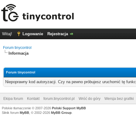
Witaj!
Logowanie
Rejestracja
Forum tinycontrol
Informacja
Forum tinycontrol
Niepoprawny kod autoryzacji. Czy na pewno próbujesz uruchomić tę funk
Ekipa forum
Kontakt
forum.tinycontrol.pl
Wróć do góry
Wersja bez grafiki
Polskie tłumaczenie © 2007-2026
Polski Support MyBB
Silnik forum
MyBB
, © 2002-2026
MyBB Group
.