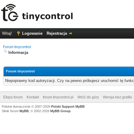
Witaj!
Logowanie
Rejestracja
Forum tinycontrol
Informacja
Forum tinycontrol
Niepoprawny kod autoryzacji. Czy na pewno próbujesz uruchomić tę funk
Ekipa forum
Kontakt
forum.tinycontrol.pl
Wróć do góry
Wersja bez grafiki
Polskie tłumaczenie © 2007-2026
Polski Support MyBB
Silnik forum
MyBB
, © 2002-2026
MyBB Group
.