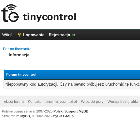
Witaj!
Logowanie
Rejestracja
Forum tinycontrol
Informacja
Forum tinycontrol
Niepoprawny kod autoryzacji. Czy na pewno próbujesz uruchomić tę funk
Ekipa forum
Kontakt
forum.tinycontrol.pl
Wróć do góry
Wersja bez grafiki
Polskie tłumaczenie © 2007-2026
Polski Support MyBB
Silnik forum
MyBB
, © 2002-2026
MyBB Group
.