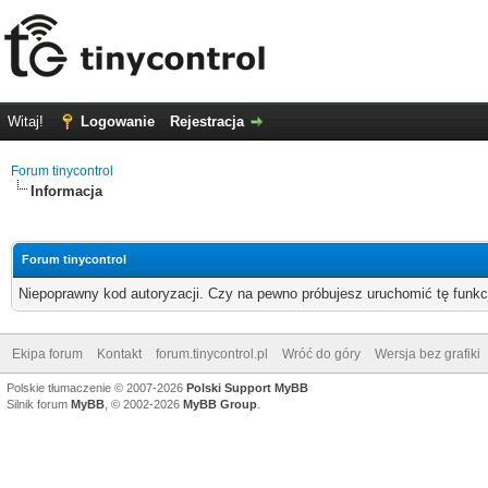
Witaj!
Logowanie
Rejestracja
Forum tinycontrol
Informacja
Forum tinycontrol
Niepoprawny kod autoryzacji. Czy na pewno próbujesz uruchomić tę funk
Ekipa forum
Kontakt
forum.tinycontrol.pl
Wróć do góry
Wersja bez grafiki
Polskie tłumaczenie © 2007-2026
Polski Support MyBB
Silnik forum
MyBB
, © 2002-2026
MyBB Group
.