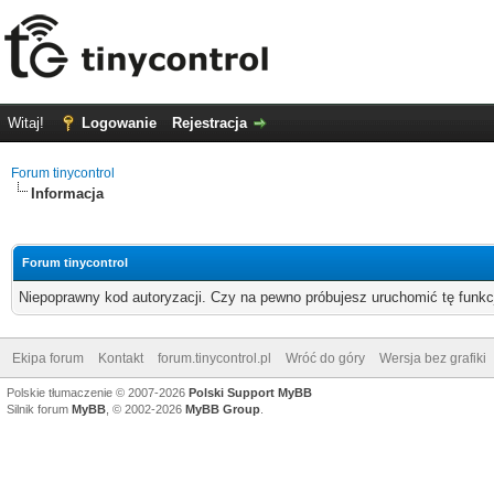
Witaj!
Logowanie
Rejestracja
Forum tinycontrol
Informacja
Forum tinycontrol
Niepoprawny kod autoryzacji. Czy na pewno próbujesz uruchomić tę funk
Ekipa forum
Kontakt
forum.tinycontrol.pl
Wróć do góry
Wersja bez grafiki
Polskie tłumaczenie © 2007-2026
Polski Support MyBB
Silnik forum
MyBB
, © 2002-2026
MyBB Group
.