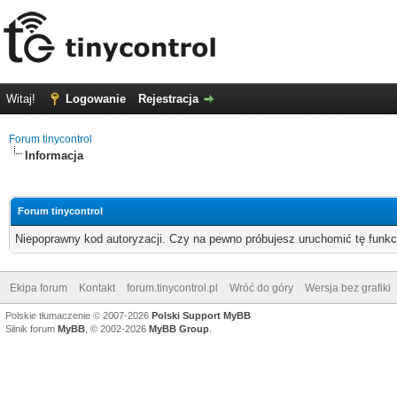
Witaj!
Logowanie
Rejestracja
Forum tinycontrol
Informacja
Forum tinycontrol
Niepoprawny kod autoryzacji. Czy na pewno próbujesz uruchomić tę funk
Ekipa forum
Kontakt
forum.tinycontrol.pl
Wróć do góry
Wersja bez grafiki
Polskie tłumaczenie © 2007-2026
Polski Support MyBB
Silnik forum
MyBB
, © 2002-2026
MyBB Group
.