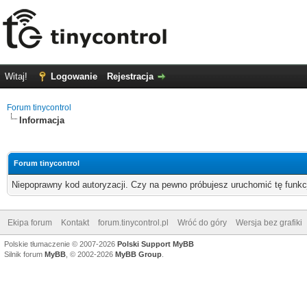
Witaj!
Logowanie
Rejestracja
Forum tinycontrol
Informacja
Forum tinycontrol
Niepoprawny kod autoryzacji. Czy na pewno próbujesz uruchomić tę funk
Ekipa forum
Kontakt
forum.tinycontrol.pl
Wróć do góry
Wersja bez grafiki
Polskie tłumaczenie © 2007-2026
Polski Support MyBB
Silnik forum
MyBB
, © 2002-2026
MyBB Group
.