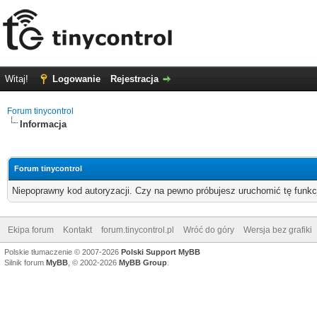
Witaj!
Logowanie
Rejestracja
Forum tinycontrol
Informacja
Forum tinycontrol
Niepoprawny kod autoryzacji. Czy na pewno próbujesz uruchomić tę funk
Ekipa forum
Kontakt
forum.tinycontrol.pl
Wróć do góry
Wersja bez grafiki
Polskie tłumaczenie © 2007-2026
Polski Support MyBB
Silnik forum
MyBB
, © 2002-2026
MyBB Group
.