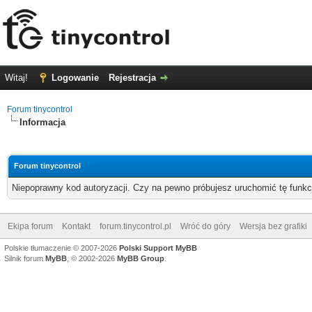
Witaj!
Logowanie
Rejestracja
Forum tinycontrol
Informacja
Forum tinycontrol
Niepoprawny kod autoryzacji. Czy na pewno próbujesz uruchomić tę funk
Ekipa forum
Kontakt
forum.tinycontrol.pl
Wróć do góry
Wersja bez grafiki
Polskie tłumaczenie © 2007-2026
Polski Support MyBB
Silnik forum
MyBB
, © 2002-2026
MyBB Group
.