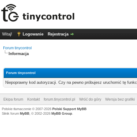
Witaj!
Logowanie
Rejestracja
Forum tinycontrol
Informacja
Forum tinycontrol
Niepoprawny kod autoryzacji. Czy na pewno próbujesz uruchomić tę funk
Ekipa forum
Kontakt
forum.tinycontrol.pl
Wróć do góry
Wersja bez grafiki
Polskie tłumaczenie © 2007-2026
Polski Support MyBB
Silnik forum
MyBB
, © 2002-2026
MyBB Group
.