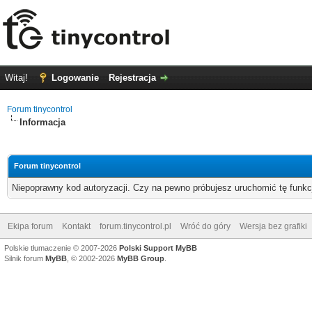
Witaj!
Logowanie
Rejestracja
Forum tinycontrol
Informacja
Forum tinycontrol
Niepoprawny kod autoryzacji. Czy na pewno próbujesz uruchomić tę funk
Ekipa forum
Kontakt
forum.tinycontrol.pl
Wróć do góry
Wersja bez grafiki
Polskie tłumaczenie © 2007-2026
Polski Support MyBB
Silnik forum
MyBB
, © 2002-2026
MyBB Group
.