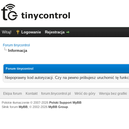
Witaj!
Logowanie
Rejestracja
Forum tinycontrol
Informacja
Forum tinycontrol
Niepoprawny kod autoryzacji. Czy na pewno próbujesz uruchomić tę funk
Ekipa forum
Kontakt
forum.tinycontrol.pl
Wróć do góry
Wersja bez grafiki
Polskie tłumaczenie © 2007-2026
Polski Support MyBB
Silnik forum
MyBB
, © 2002-2026
MyBB Group
.