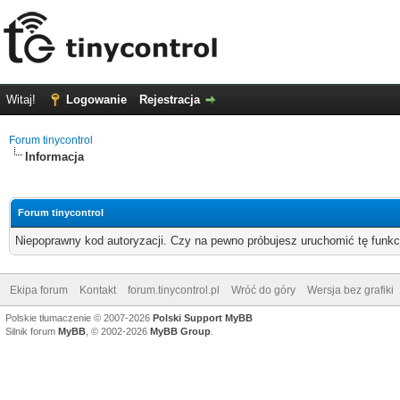
Witaj!
Logowanie
Rejestracja
Forum tinycontrol
Informacja
Forum tinycontrol
Niepoprawny kod autoryzacji. Czy na pewno próbujesz uruchomić tę funk
Ekipa forum
Kontakt
forum.tinycontrol.pl
Wróć do góry
Wersja bez grafiki
Polskie tłumaczenie © 2007-2026
Polski Support MyBB
Silnik forum
MyBB
, © 2002-2026
MyBB Group
.