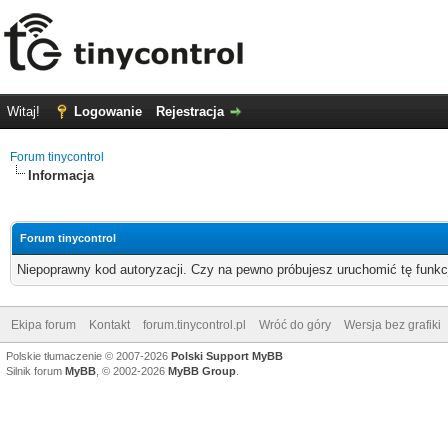
Witaj!
Logowanie
Rejestracja
Forum tinycontrol
Informacja
Forum tinycontrol
Niepoprawny kod autoryzacji. Czy na pewno próbujesz uruchomić tę funk
Ekipa forum
Kontakt
forum.tinycontrol.pl
Wróć do góry
Wersja bez grafiki
Polskie tłumaczenie © 2007-2026
Polski Support MyBB
Silnik forum
MyBB
, © 2002-2026
MyBB Group
.