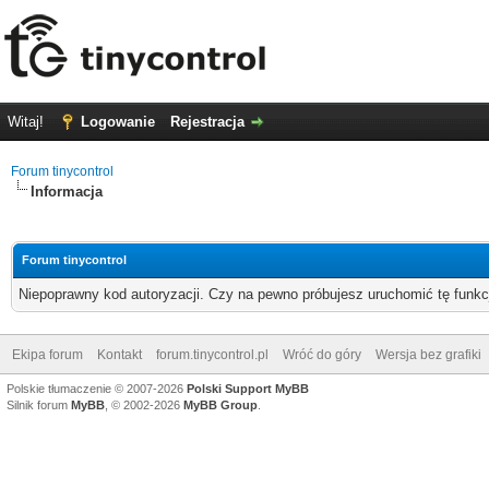
Witaj!
Logowanie
Rejestracja
Forum tinycontrol
Informacja
Forum tinycontrol
Niepoprawny kod autoryzacji. Czy na pewno próbujesz uruchomić tę funk
Ekipa forum
Kontakt
forum.tinycontrol.pl
Wróć do góry
Wersja bez grafiki
Polskie tłumaczenie © 2007-2026
Polski Support MyBB
Silnik forum
MyBB
, © 2002-2026
MyBB Group
.