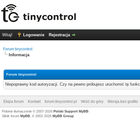
Witaj!
Logowanie
Rejestracja
Forum tinycontrol
Informacja
Forum tinycontrol
Niepoprawny kod autoryzacji. Czy na pewno próbujesz uruchomić tę funk
Ekipa forum
Kontakt
forum.tinycontrol.pl
Wróć do góry
Wersja bez grafiki
Polskie tłumaczenie © 2007-2026
Polski Support MyBB
Silnik forum
MyBB
, © 2002-2026
MyBB Group
.