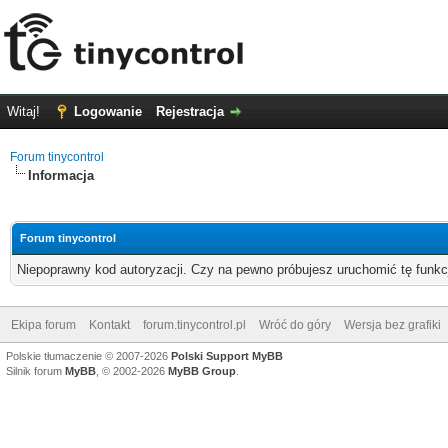
Witaj!
Logowanie
Rejestracja
Forum tinycontrol
Informacja
Forum tinycontrol
Niepoprawny kod autoryzacji. Czy na pewno próbujesz uruchomić tę funk
Ekipa forum
Kontakt
forum.tinycontrol.pl
Wróć do góry
Wersja bez grafiki
Polskie tłumaczenie © 2007-2026
Polski Support MyBB
Silnik forum
MyBB
, © 2002-2026
MyBB Group
.