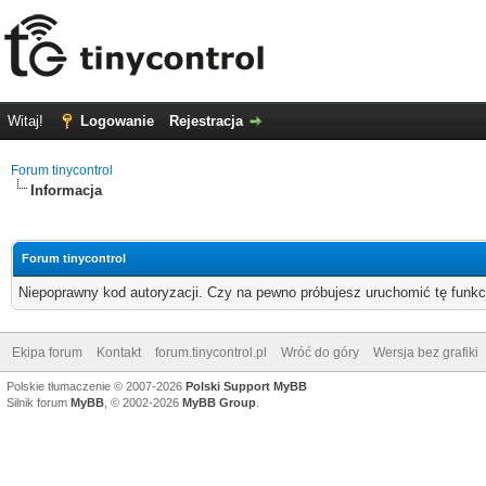
Witaj!
Logowanie
Rejestracja
Forum tinycontrol
Informacja
Forum tinycontrol
Niepoprawny kod autoryzacji. Czy na pewno próbujesz uruchomić tę funk
Ekipa forum
Kontakt
forum.tinycontrol.pl
Wróć do góry
Wersja bez grafiki
Polskie tłumaczenie © 2007-2026
Polski Support MyBB
Silnik forum
MyBB
, © 2002-2026
MyBB Group
.