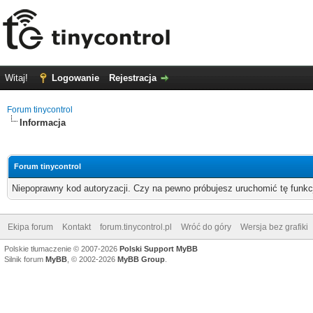
Witaj!
Logowanie
Rejestracja
Forum tinycontrol
Informacja
Forum tinycontrol
Niepoprawny kod autoryzacji. Czy na pewno próbujesz uruchomić tę funk
Ekipa forum
Kontakt
forum.tinycontrol.pl
Wróć do góry
Wersja bez grafiki
Polskie tłumaczenie © 2007-2026
Polski Support MyBB
Silnik forum
MyBB
, © 2002-2026
MyBB Group
.