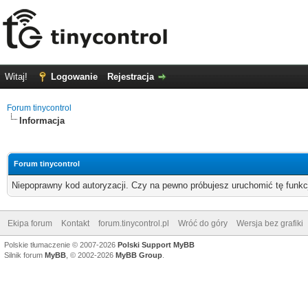
Witaj!
Logowanie
Rejestracja
Forum tinycontrol
Informacja
Forum tinycontrol
Niepoprawny kod autoryzacji. Czy na pewno próbujesz uruchomić tę funk
Ekipa forum
Kontakt
forum.tinycontrol.pl
Wróć do góry
Wersja bez grafiki
Polskie tłumaczenie © 2007-2026
Polski Support MyBB
Silnik forum
MyBB
, © 2002-2026
MyBB Group
.