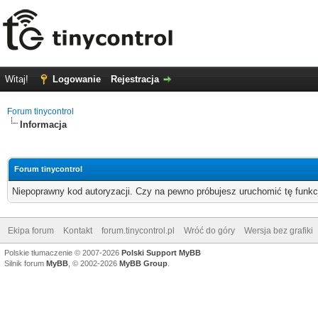
Witaj!
Logowanie
Rejestracja
Forum tinycontrol
Informacja
Forum tinycontrol
Niepoprawny kod autoryzacji. Czy na pewno próbujesz uruchomić tę funk
Ekipa forum
Kontakt
forum.tinycontrol.pl
Wróć do góry
Wersja bez grafiki
Polskie tłumaczenie © 2007-2026
Polski Support MyBB
Silnik forum
MyBB
, © 2002-2026
MyBB Group
.