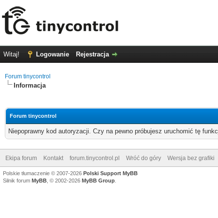
Witaj!
Logowanie
Rejestracja
Forum tinycontrol
Informacja
Forum tinycontrol
Niepoprawny kod autoryzacji. Czy na pewno próbujesz uruchomić tę funk
Ekipa forum
Kontakt
forum.tinycontrol.pl
Wróć do góry
Wersja bez grafiki
Polskie tłumaczenie © 2007-2026
Polski Support MyBB
Silnik forum
MyBB
, © 2002-2026
MyBB Group
.