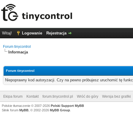
Witaj!
Logowanie
Rejestracja
Forum tinycontrol
Informacja
Forum tinycontrol
Niepoprawny kod autoryzacji. Czy na pewno próbujesz uruchomić tę funk
Ekipa forum
Kontakt
forum.tinycontrol.pl
Wróć do góry
Wersja bez grafiki
Polskie tłumaczenie © 2007-2026
Polski Support MyBB
Silnik forum
MyBB
, © 2002-2026
MyBB Group
.