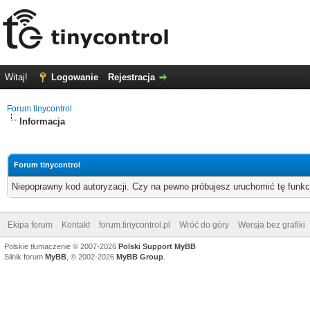
Witaj!
Logowanie
Rejestracja
Forum tinycontrol
Informacja
Forum tinycontrol
Niepoprawny kod autoryzacji. Czy na pewno próbujesz uruchomić tę funk
Ekipa forum
Kontakt
forum.tinycontrol.pl
Wróć do góry
Wersja bez grafiki
Polskie tłumaczenie © 2007-2026
Polski Support MyBB
Silnik forum
MyBB
, © 2002-2026
MyBB Group
.