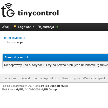
Witaj!
Logowanie
Rejestracja
Forum tinycontrol
Informacja
Forum tinycontrol
Niepoprawny kod autoryzacji. Czy na pewno próbujesz uruchomić tę funk
Ekipa forum
Kontakt
forum.tinycontrol.pl
Wróć do góry
Wersja bez grafiki
Polskie tłumaczenie © 2007-2026
Polski Support MyBB
Silnik forum
MyBB
, © 2002-2026
MyBB Group
.