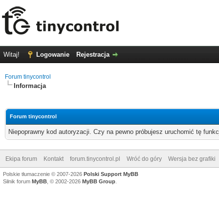
Witaj!
Logowanie
Rejestracja
Forum tinycontrol
Informacja
Forum tinycontrol
Niepoprawny kod autoryzacji. Czy na pewno próbujesz uruchomić tę funk
Ekipa forum
Kontakt
forum.tinycontrol.pl
Wróć do góry
Wersja bez grafiki
Polskie tłumaczenie © 2007-2026
Polski Support MyBB
Silnik forum
MyBB
, © 2002-2026
MyBB Group
.