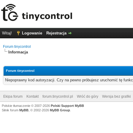
Witaj!
Logowanie
Rejestracja
Forum tinycontrol
Informacja
Forum tinycontrol
Niepoprawny kod autoryzacji. Czy na pewno próbujesz uruchomić tę funk
Ekipa forum
Kontakt
forum.tinycontrol.pl
Wróć do góry
Wersja bez grafiki
Polskie tłumaczenie © 2007-2026
Polski Support MyBB
Silnik forum
MyBB
, © 2002-2026
MyBB Group
.