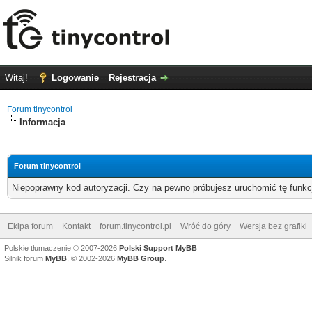
Witaj!
Logowanie
Rejestracja
Forum tinycontrol
Informacja
Forum tinycontrol
Niepoprawny kod autoryzacji. Czy na pewno próbujesz uruchomić tę funk
Ekipa forum
Kontakt
forum.tinycontrol.pl
Wróć do góry
Wersja bez grafiki
Polskie tłumaczenie © 2007-2026
Polski Support MyBB
Silnik forum
MyBB
, © 2002-2026
MyBB Group
.