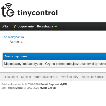
Witaj!
Logowanie
Rejestracja
Forum tinycontrol
Informacja
Forum tinycontrol
Niepoprawny kod autoryzacji. Czy na pewno próbujesz uruchomić tę funk
Ekipa forum
Kontakt
forum.tinycontrol.pl
Wróć do góry
Wersja bez grafiki
Polskie tłumaczenie © 2007-2026
Polski Support MyBB
Silnik forum
MyBB
, © 2002-2026
MyBB Group
.