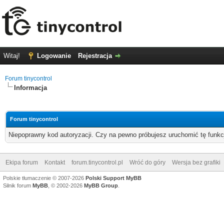
Witaj!
Logowanie
Rejestracja
Forum tinycontrol
Informacja
Forum tinycontrol
Niepoprawny kod autoryzacji. Czy na pewno próbujesz uruchomić tę funk
Ekipa forum
Kontakt
forum.tinycontrol.pl
Wróć do góry
Wersja bez grafiki
Polskie tłumaczenie © 2007-2026
Polski Support MyBB
Silnik forum
MyBB
, © 2002-2026
MyBB Group
.