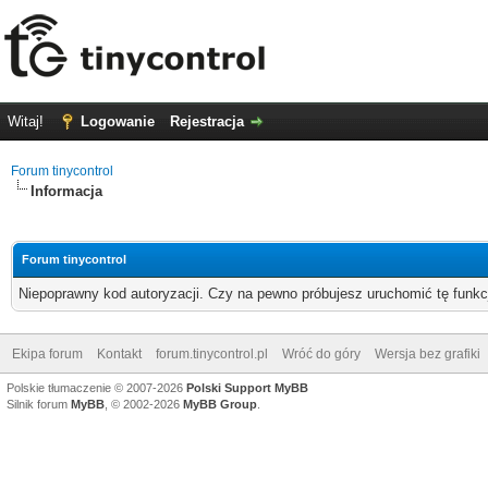
Witaj!
Logowanie
Rejestracja
Forum tinycontrol
Informacja
Forum tinycontrol
Niepoprawny kod autoryzacji. Czy na pewno próbujesz uruchomić tę funk
Ekipa forum
Kontakt
forum.tinycontrol.pl
Wróć do góry
Wersja bez grafiki
Polskie tłumaczenie © 2007-2026
Polski Support MyBB
Silnik forum
MyBB
, © 2002-2026
MyBB Group
.