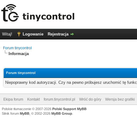
Witaj!
Logowanie
Rejestracja
Forum tinycontrol
Informacja
Forum tinycontrol
Niepoprawny kod autoryzacji. Czy na pewno próbujesz uruchomić tę funk
Ekipa forum
Kontakt
forum.tinycontrol.pl
Wróć do góry
Wersja bez grafiki
Polskie tłumaczenie © 2007-2026
Polski Support MyBB
Silnik forum
MyBB
, © 2002-2026
MyBB Group
.